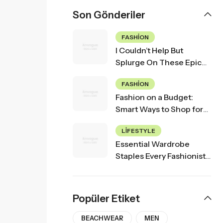
Son Gönderiler
FASHION
I Couldn’t Help But
Splurge On These Epic
Fall Finds
FASHION
Fashion on a Budget:
Smart Ways to Shop for
Affordable Style
LIFESTYLE
Essential Wardrobe
Staples Every Fashionista
Should Own
Popüler Etiket
BEACHWEAR
MEN