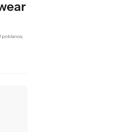
rwear
of poblanos,