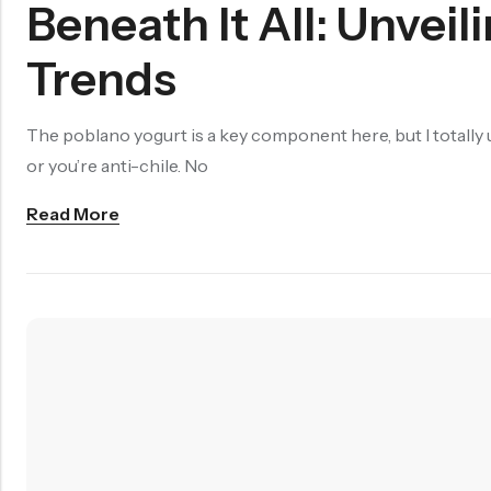
Beneath It All: Unvei
Trends
The poblano yogurt is a key component here, but I totally u
or you’re anti-chile. No
Read More