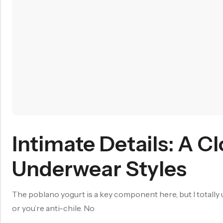
Intimate Details: A C
Underwear Styles
The poblano yogurt is a key component here, but I totally u
or you’re anti-chile. No