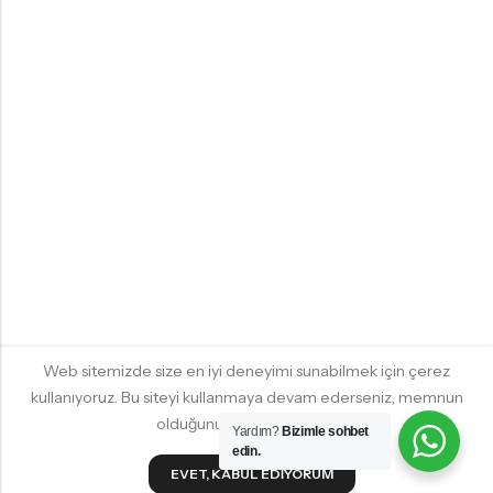
Web sitemizde size en iyi deneyimi sunabilmek için çerez
kullanıyoruz. Bu siteyi kullanmaya devam ederseniz, memnun
olduğunuzu varsayacağız.
Yardım?
Bizimle sohbet
edin.
Ev
Filtreler
Sepet
EVET, KABUL EDIYORUM
Kategori