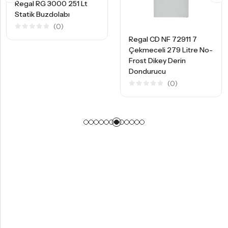
Regal RG 3000 251 Lt
Statik Buzdolabı
(0)
5
Regal CD NF 72911 7
üzerinden
0
Çekmeceli 279 Litre No-
oy
Frost Dikey Derin
aldı
Dondurucu
(0)
5
üzerinden
0
oy
aldı