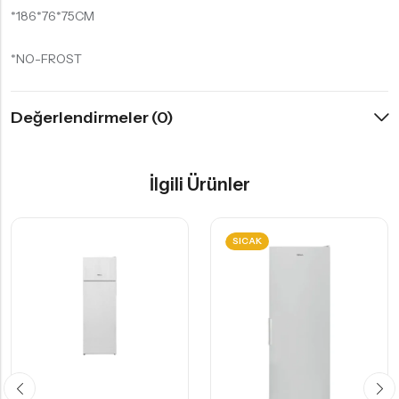
*186*76*75CM
*NO-FROST
Değerlendirmeler (0)
İlgili Ürünler
SICAK