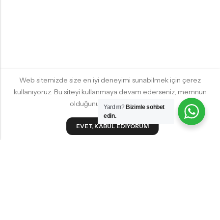
Web sitemizde size en iyi deneyimi sunabilmek için çerez
kullanıyoruz. Bu siteyi kullanmaya devam ederseniz, memnun
olduğunuzu varsayacağız.
Yardım?
Bizimle sohbet
edin.
EVET, KABUL EDIYORUM
YILDIZ HOMES KKTC
HIZLI ALIŞVERIŞ
MÜŞTERI HIZMETLERI