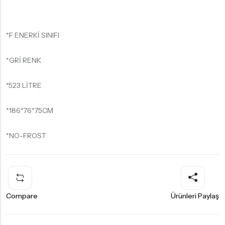
*F ENERKİ SINIFI
*GRİ RENK
*523 LİTRE
*186*76*75CM
*NO-FROST
Compare
Ürünleri Paylaş