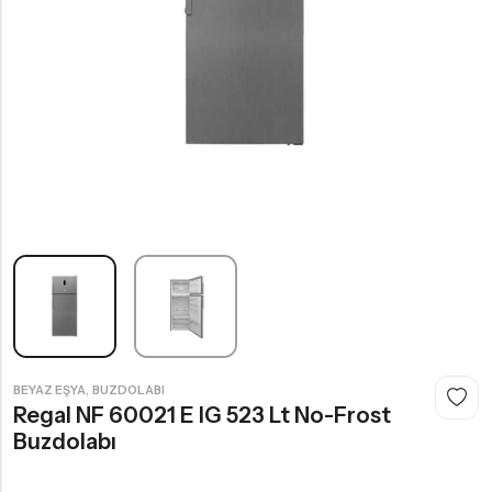
Gazlı Ocak
,
BEYAZ EŞYA
BUZDOLABI
Regal NF 60021 E IG 523 Lt No-Frost
Buzdolabı