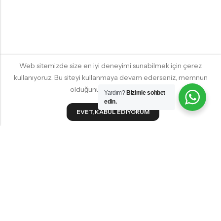
Web sitemizde size en iyi deneyimi sunabilmek için çerez
kullanıyoruz. Bu siteyi kullanmaya devam ederseniz, memnun
olduğunuzu varsayacağız.
Yardım?
Bizimle sohbet
edin.
EVET, KABUL EDIYORUM
YILDIZ HOMES KKTC
HIZLI ALIŞVERIŞ
MÜŞTERI HIZMETLERI
SOSYAL MEDYA