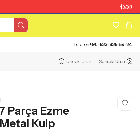
Telefon
+90-533-835-59-34
Önceki Ürün
Sonraki Ürün
I
 7 Parça Ezme
Metal Kulp