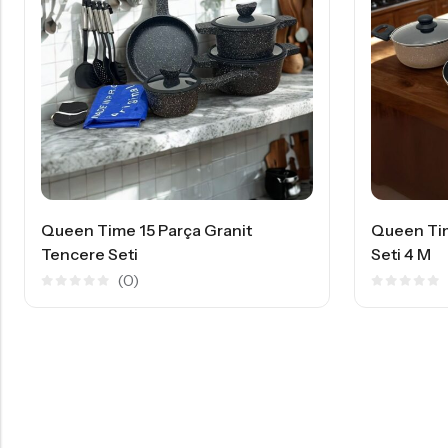
ranit
Queen Time 7 Parça Granit Tencere
Seti 4 M
(0)
5
üzerinden
0
oy
aldı