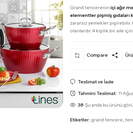
Granit tencerenin
içi ağır m
elementler pişmiş gıdaları 
zararsız yemekler pişirebilir.
olanlardır. 4 kişilik bir aile iç
Compare
Ürü
Teslimat ve İade
Tahmini Teslimat:
11 Ağu
39
Şu anda bu ürünü görü
Etiketler:
granit tencere
,
ten