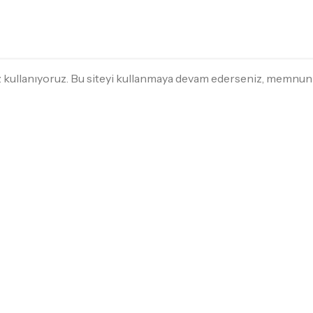
ez kullanıyoruz. Bu siteyi kullanmaya devam ederseniz, memnu
HIZLI ALIŞVERIŞ
MÜŞTERI HIZ
Beyaz Eşya
Sipariş SSS
Kargo
Küçük Ev Aletleri
Gizlilik Politikası
Ev Tekstili
İade ve Para İa
Bahçe Mobilyası