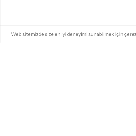
Web sitemizde size en iyi deneyimi sunabilmek için çer
YILDIZ HOMES KKTC
Yıldız Homes KKTC, beyaz eşyadan küçük ev
aletlerine, ev tekstilinden bahçe mobilyalarına
kadar kaliteli ürünleri uygun fiyatlarla sunan
güvenilir online alışveriş mağazasıdır. KKTC