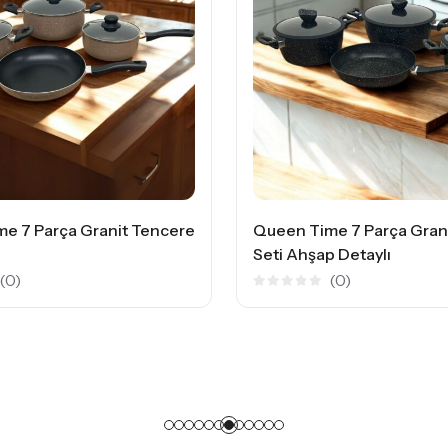
Lines Gran
5
üzerinden
Queen Time 7 Parça Granit Tencere
5.00
oy
aldı
Seti Ahşap Detaylı
(0)
5
üzerinden
0
oy
aldı