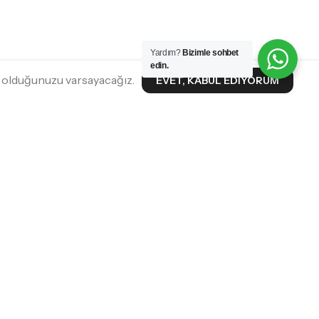
Yardım?
Bizimle sohbet
edin.
n olduğunuzu varsayacağız.
EVET, KABUL EDIYORUM
METLERI
SOSYAL MEDYA
desi