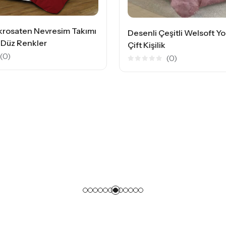
Desenli Çeşitli Welsoft Yorgan Tek/
Çift Kişilik
(0)
5
Delux Bam
üzerinden
0
Takımı Çif
oy
aldı
5
üzerinden
0
oy
aldı