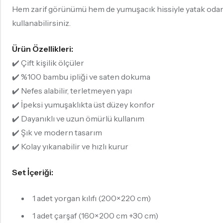
Hem zarif görünümü hem de yumuşacık hissiyle yatak odanız
kullanabilirsiniz.
Ürün Özellikleri:
✔️ Çift kişilik ölçüler
✔️ %100 bambu ipliği ve saten dokuma
✔️ Nefes alabilir, terletmeyen yapı
✔️ İpeksi yumuşaklıkta üst düzey konfor
✔️ Dayanıklı ve uzun ömürlü kullanım
✔️ Şık ve modern tasarım
✔️ Kolay yıkanabilir ve hızlı kurur
Set İçeriği:
1 adet yorgan kılıfı (200×220 cm)
1 adet çarşaf (160×200 cm +30 cm)