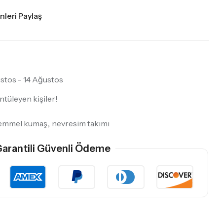
nleri Paylaş
stos - 14 Ağustos
tüleyen kişiler!
emmel kumaş
,
nevresim takımı
arantili Güvenli Ödeme