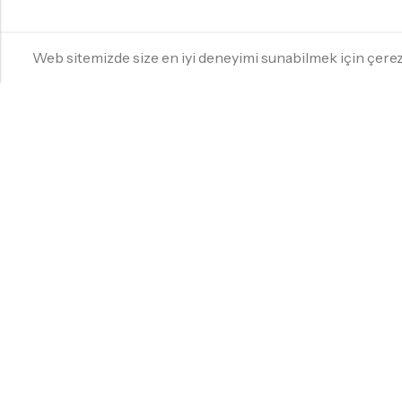
Web sitemizde size en iyi deneyimi sunabilmek için çer
YILDIZ HOMES KKTC
Yıldız Homes KKTC, beyaz eşyadan küçük ev
aletlerine, ev tekstilinden bahçe mobilyalarına
kadar kaliteli ürünleri uygun fiyatlarla sunan
güvenilir online alışveriş mağazasıdır. KKTC
geneline hızlı teslimat ve güvenli ödeme
seçenekleri ile hizmetinizde.