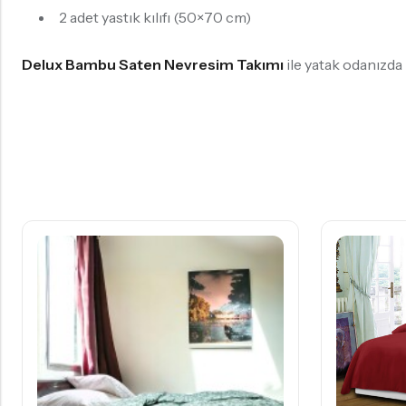
2 adet yastık kılıfı (50×70 cm)
Delux Bambu Saten Nevresim Takımı
ile yatak odanızda