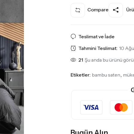
Compare
Ürü
Teslimat ve İade
Tahmini Teslimat:
10 Ağu
21
Şu anda bu ürünü görün
Etiketler:
bambu saten
,
mük
G
Bugün Alın