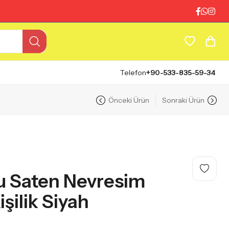
Telefon
+90-533-835-59-34
Önceki Ürün
Sonraki Ürün
 Saten Nevresim
işilik Siyah