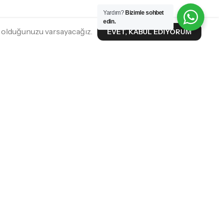
Yardım?
Bizimle sohbet
edin.
n olduğunuzu varsayacağız.
EVET, KABUL EDIYORUM
METLERI
SOSYAL MEDYA
desi