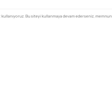
ez kullanıyoruz. Bu siteyi kullanmaya devam ederseniz, memnu
HIZLI ALIŞVERIŞ
MÜŞTERI HIZ
Beyaz Eşya
Sipariş SSS
Kargo
Küçük Ev Aletleri
Gizlilik Politikası
Ev Tekstili
İade ve Para İa
Bahçe Mobilyası
Elektrikli Taşıtlar