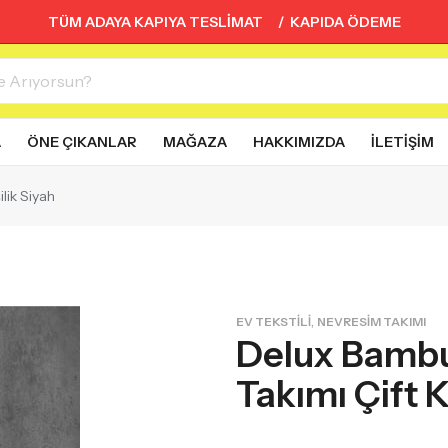
TÜM ADAYA KAPIYA TESLİMAT / KAPIDA ÖDEME
A
ÖNE ÇIKANLAR
MAĞAZA
HAKKIMIZDA
İLETIŞIM
lik Siyah
,
EV TEKSTILI
NEVRESIM TAKIMI
Delux Bambu
Takımı Çift K