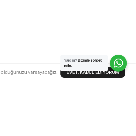
Yardım?
Bizimle sohbet
edin.
n olduğunuzu varsayacağız.
EVET, KABUL EDIYORUM
METLERI
SOSYAL MEDYA