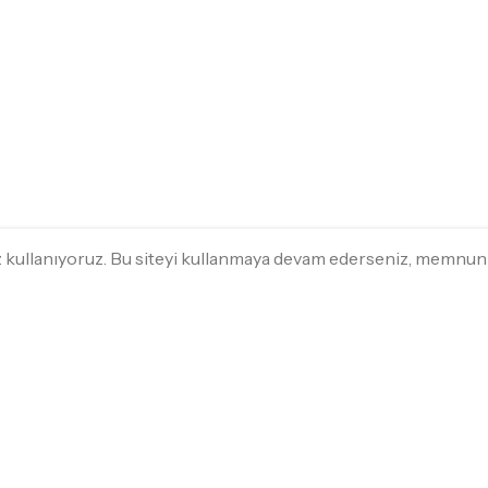
ez kullanıyoruz. Bu siteyi kullanmaya devam ederseniz, memnu
HIZLI ALIŞVERIŞ
MÜŞTERI HIZ
Beyaz Eşya
Sipariş SSS